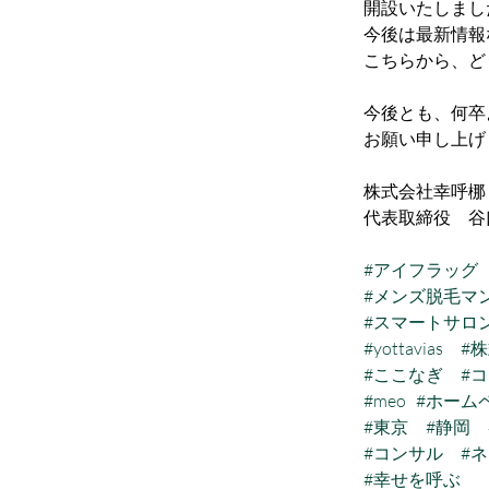
開設いたしまし
今後は最新情報
こちらから、ど
今後とも、何卒
お願い申し上げ
株式会社幸呼梛
代表取締役　谷
#アイフラッグ
#メンズ脱毛マ
#スマートサロ
#yottavias
#
#ここなぎ
#
#meo
#ホーム
#東京
#静岡
#コンサル
#
#幸せを呼ぶ