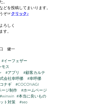
た。
などを投稿してまいります。
うぞ☞
クリック♪
よろしく
ます。
　
口　健一
#イーフェザー
ンモス
ン
#アプリ
#顧客カルテ
株式会社幸呼梛
#幸呼梛
ココナギ
#COCONAGI
ページ制作
#ホームページ
#winwin
#本当に良いもの
ネット対策
#seo