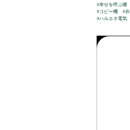
#幸せを呼ぶ梛
#コピー機
#
#ハルエネ電気