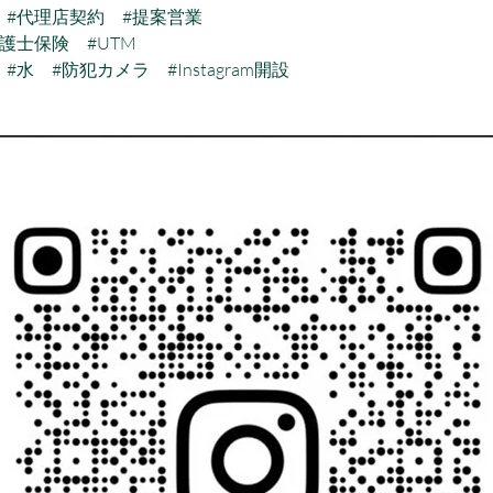
#代理店契約
#提案営業
弁護士保険
#UTM
#水
#防犯カメラ
#Instagram開設